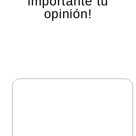
importante tu
opinión!
Deja una respuesta
Tu dirección de correo electrónico no será
publicada.
Los campos obligatorios están marcados
con
*
Comentario
*