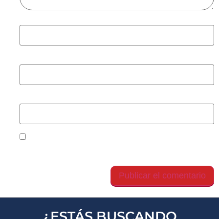
Nombre
*
Correo electrónico
*
Web
Guarda mi nombre, correo electrónico y web en
este navegador para la próxima vez que comente.
¿ESTÁS BUSCANDO