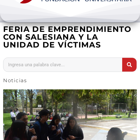
Bienestar y pastoral
FERIA DE EMPRENDIMIENTO
Internacionalización
CON SALESIANA Y LA
UNIDAD DE VÍCTIMAS
Investigación
Extension y desarrollo
Noticias