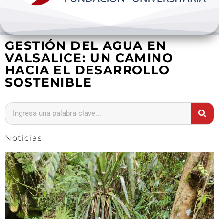
Bienestar y pastoral
GESTIÓN DEL AGUA EN
Internacionalización
VALSALICE: UN CAMINO
HACIA EL DESARROLLO
Investigación
SOSTENIBLE
Extension y desarrollo
Noticias