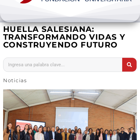
Bienestar y pastoral
HUELLA SALESIANA:
Internacionalización
TRANSFORMANDO VIDAS Y
CONSTRUYENDO FUTURO
Investigación
Extension y desarrollo
Noticias