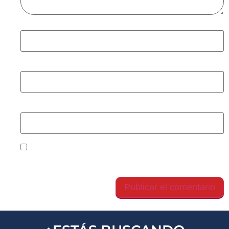
Nombre
*
Correo electrónico
*
Web
Guarda mi nombre, correo electrónico y web en
este navegador para la próxima vez que comente.