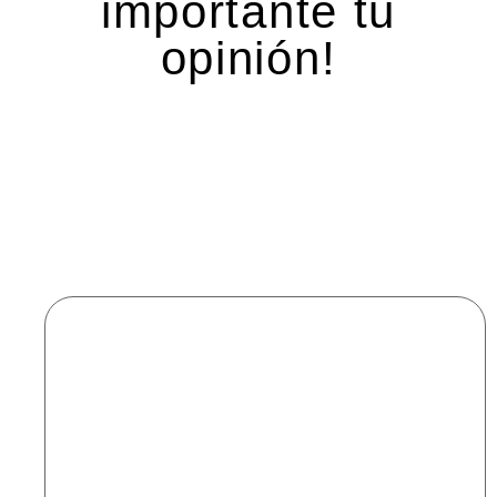
importante tu
opinión!
Deja una respuesta
Tu dirección de correo electrónico no será
publicada.
Los campos obligatorios están marcados
con
*
Comentario
*