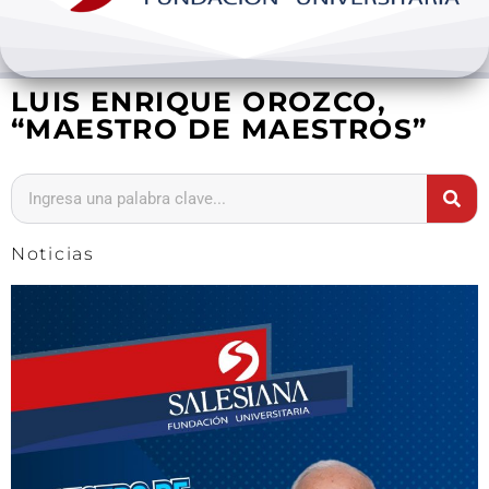
Bienestar y pastoral
LUIS ENRIQUE OROZCO,
Internacionalización
“MAESTRO DE MAESTROS”
Investigación
Extension y desarrollo
Noticias