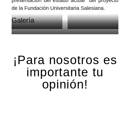
presentación del estado actual del proyecto
de la Fundación Universitaria Salesiana.
Galería
Reunión de
Presentación del
Presentación del Proyecto
Socialización avances
Equipo
del Proyecto
¡Para nosotros es
importante tu
opinión!
Deja una respuesta
Tu dirección de correo electrónico no será
publicada.
Los campos obligatorios están marcados