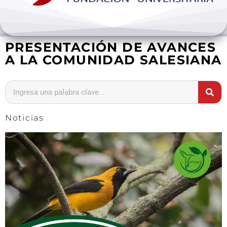
Bienestar y pastoral
PRESENTACIÓN DE AVANCES
Internacionalización
A LA COMUNIDAD SALESIANA
Investigación
Extension y desarrollo
Noticias