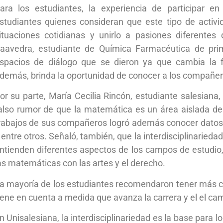
ara los estudiantes, la experiencia de participar e
studiantes quienes consideran que este tipo de activid
ituaciones cotidianas y unirlo a pasiones diferente
aavedra, estudiante de Química Farmacéutica de prim
spacios de diálogo que se dieron ya que cambia la f
demás, brinda la oportunidad de conocer a los compañe
or su parte, María Cecilia Rincón, estudiante salesiana
also rumor de que la matemática es un área aislada de ot
rabajos de sus compañeros logró además conocer datos cur
 entre otros. Señaló, también, que la interdisciplinarie
ntienden diferentes aspectos de los campos de estudio, 
as matemáticas con las artes y el derecho.
a mayoría de los estudiantes recomendaron tener más c
iene en cuenta a medida que avanza la carrera y el el ca
n Unisalesiana, la interdisciplinariedad es la base para 