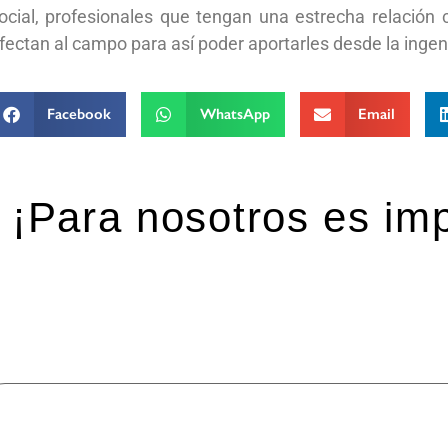
ocial, profesionales que tengan una estrecha relación 
fectan al campo para así poder aportarles desde la ingeni
Facebook
WhatsApp
Email
¡Para nosotros es imp
eja una respuesta
 dirección de correo electrónico no será publicada.
Los ca
mentario
*