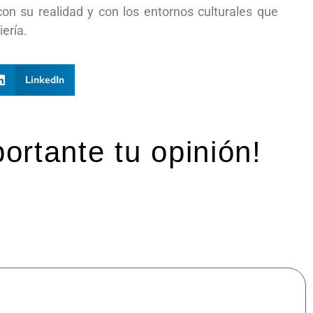
con su realidad y con los entornos culturales que
ería.
LinkedIn
ortante tu opinión!
mpos obligatorios están marcados con
*