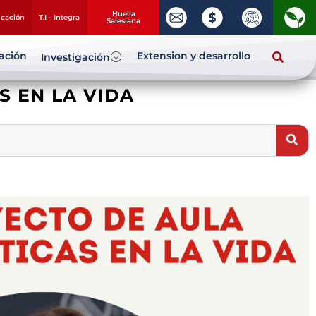
Huella
ucación
T.I - Integra
Salesiana
zación
Extension y desarrollo
Investigación
S EN LA VIDA