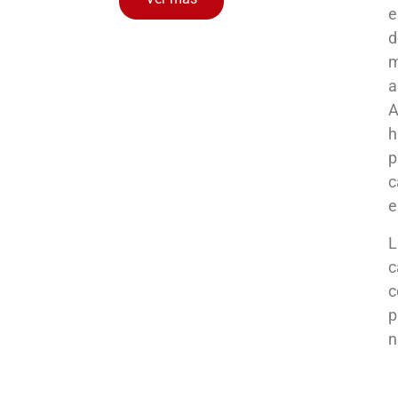
e
d
m
a
A
h
p
c
e
L
c
c
p
n