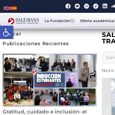
La Fundación
Oferta académica
Abrir barra de herramientas
SAL
Buscar
TR
Publicaciones Recientes
Notic
Gratitud, cuidado e inclusión: el