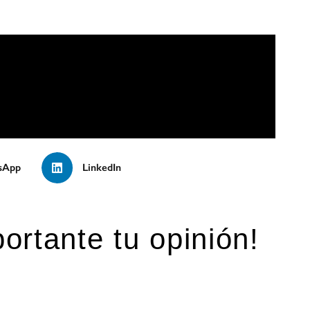
sApp
LinkedIn
ortante tu opinión!