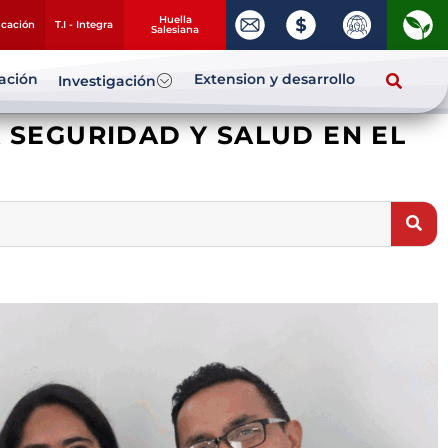
Huella
ucación
T.I - Integra
Salesiana
zación
Extension y desarrollo
Investigación
A SEGURIDAD Y SALUD EN EL