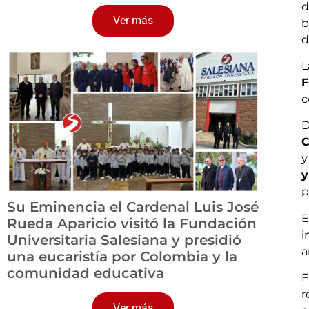
d
Ver más
b
d
L
F
c
D
C
y
y
p
Su Eminencia el Cardenal Luis José
E
Rueda Aparicio visitó la Fundación
i
Universitaria Salesiana y presidió
a
una eucaristía por Colombia y la
comunidad educativa
E
r
Ver más