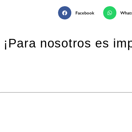
Facebook
What
¡Para nosotros es imp
eja una respuesta
 dirección de correo electrónico no será publicada.
Los ca
mentario
*