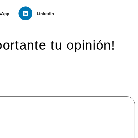
sApp
LinkedIn
ortante tu opinión!
mpos obligatorios están marcados con
*