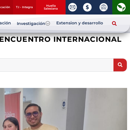
Huella
ucación
T.I - Integra
Salesiana
zación
Extension y desarrollo
Investigación
X ENCUENTRO INTERNACIONAL