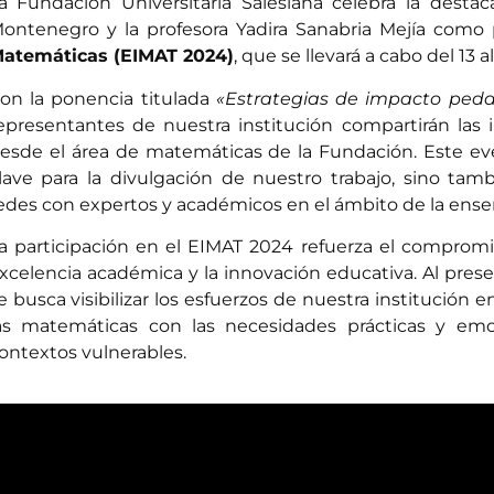
a Fundación Universitaria Salesiana celebra la destac
ontenegro y la profesora Yadira Sanabria Mejía com
atemáticas (EIMAT 2024)
, que se llevará a cabo del 13
on la ponencia titulada
«Estrategias de impacto peda
epresentantes de nuestra institución compartirán las
esde el área de matemáticas de la Fundación. Este eve
lave para la divulgación de nuestro trabajo, sino tam
edes con expertos y académicos en el ámbito de la ense
a participación en el EIMAT 2024 refuerza el compromis
xcelencia académica y la innovación educativa. Al prese
e busca visibilizar los esfuerzos de nuestra institució
as matemáticas con las necesidades prácticas y emo
ontextos vulnerables.