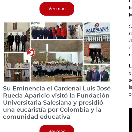
L
M
Ver más
M
C
r
d
c
r
L
e
s
l
Su Eminencia el Cardenal Luis José
c
Rueda Aparicio visitó la Fundación
Universitaria Salesiana y presidió
una eucaristía por Colombia y la
comunidad educativa
Ver más