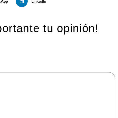
sApp
LinkedIn
ortante tu opinión!
mpos obligatorios están marcados con
*