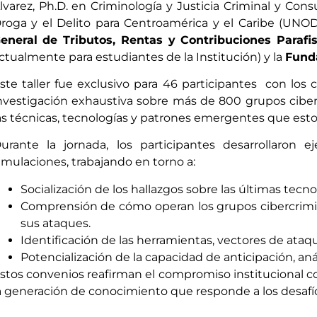
lvarez, Ph.D. en Criminología y Justicia Criminal y
Consu
roga y el Delito para Centroamérica y el Caribe (UNO
eneral de Tributos, Rentas y Contribuciones Parafi
ctualmente para estudiantes de la Institución) y la
Funda
ste taller fue exclusivo para 46 participantes con los 
nvestigación exhaustiva sobre más de 800 grupos ciberc
as técnicas, tecnologías y patrones emergentes que estos
urante la jornada, los participantes desarrollaron eje
imulaciones, trabajando en torno a:
Socialización de los hallazgos sobre las últimas tecn
Comprensión de cómo operan los grupos cibercrimina
sus ataques.
Identificación de las herramientas, vectores de ata
Potencialización de la capacidad de anticipación, an
stos convenios reafirman el compromiso institucional con
a generación de conocimiento que responde a los desafíos 