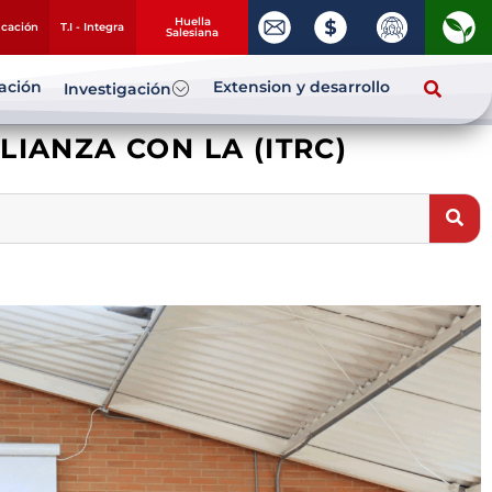
Huella
ucación
T.I - Integra
Salesiana
zación
Extension y desarrollo
Investigación
LIANZA CON LA (ITRC)