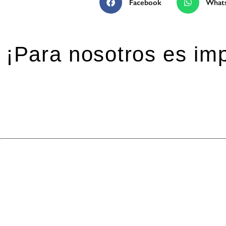
Facebook
What
Tallerista Marlon Mike
Toro Álvarez.
¡Para nosotros es imp
eja una respuesta
 dirección de correo electrónico no será publicada.
Los ca
mentario
*