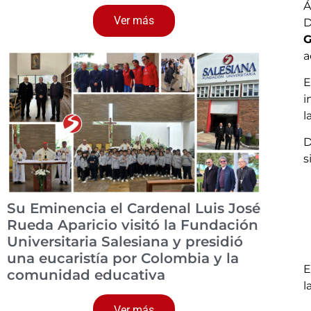
Á
Ver más
D
G
a
E
i
l
D
s
Su Eminencia el Cardenal Luis José
Rueda Aparicio visitó la Fundación
Universitaria Salesiana y presidió
una eucaristía por Colombia y la
E
comunidad educativa
l
Ver más