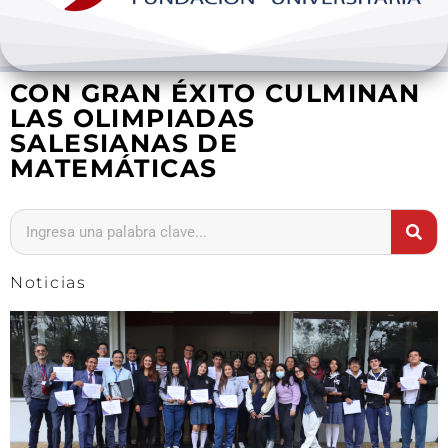
Bienestar y pastoral
CON GRAN ÉXITO CULMINAN
Internacionalización
LAS OLIMPIADAS
SALESIANAS DE
Investigación
MATEMÁTICAS
Extension y desarrollo
Noticias