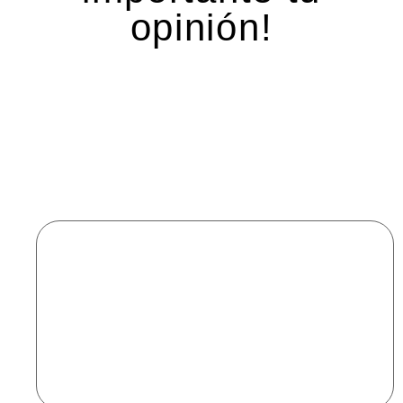
opinión!
Deja una respuesta
Tu dirección de correo electrónico no será
publicada.
Los campos obligatorios están marcados
con
*
Comentario
*