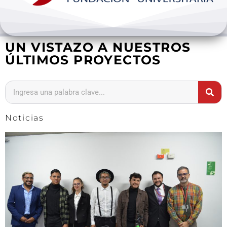
Bienestar y pastoral
UN VISTAZO A NUESTROS
Internacionalización
ÚLTIMOS PROYECTOS
Investigación
Extension y desarrollo
Noticias