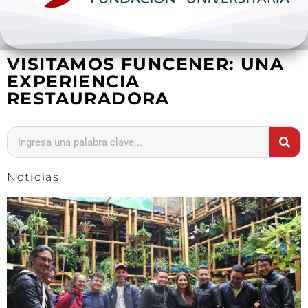
Bienestar y pastoral
VISITAMOS FUNCENER: UNA
Internacionalización
EXPERIENCIA
RESTAURADORA
Investigación
Extension y desarrollo
Noticias