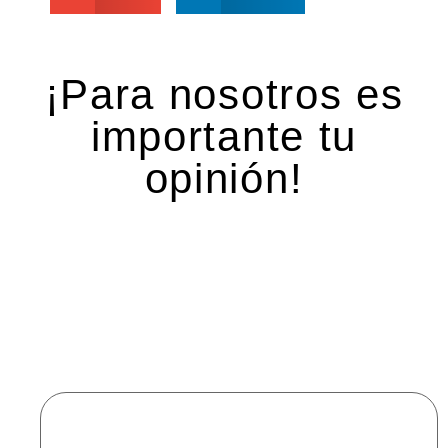
¡Para nosotros es
importante tu
opinión!
Deja una respuesta
Tu dirección de correo electrónico no será
publicada.
Los campos obligatorios están marcados
con
*
Comentario
*