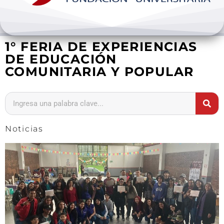
Bienestar y pastoral
1° FERIA DE EXPERIENCIAS
Internacionalización
DE EDUCACIÓN
COMUNITARIA Y POPULAR
Investigación
Extension y desarrollo
Noticias