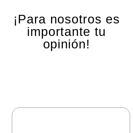
¡Para nosotros es
importante tu
opinión!
Deja una respuesta
Tu dirección de correo electrónico no será
publicada.
Los campos obligatorios están marcados
con
*
Comentario
*