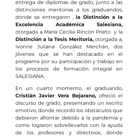
Primera cohorte de
entrega de diplomas de grado, junto a las
graduados salesianos junto a
distinciones meritorias a los graduandos,
los profesores.
donde se entregaron ,
la Distinción a la
Excelencia Académica Salesiana,
otorgada a María Cecilia Rincón Prieto y la
Distinción a la Tesis Meritoria,
otorgada a,
Ivonne Juliana González Merchán, dos
jóvenes que se han destacado en el
programa por su participación y trabajo en
los procesos de formación integral en
SALESIANA.
En un cuarto momento, el graduando,
Cristián Javier Vera Bejarano,
ofreció el
discurso de grado, presentando un escrito
emotivo, donde recordó los obstáculos que
debieron afrontar debido a la pandemia y
como lograron sobrellevarlos con la ayuda
de los profesores y directivos, donde