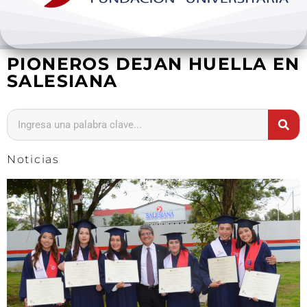
Bienestar y pastoral
PIONEROS DEJAN HUELLA EN
Internacionalización
SALESIANA
Investigación
Extension y desarrollo
Noticias