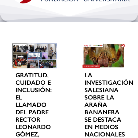
Bienestar y pastoral
Internacionalización
Investigación
Extension y desarrollo
GRATITUD,
LA
CUIDADO E
INVESTIGACIÓN
INCLUSIÓN:
SALESIANA
EL
SOBRE LA
LLAMADO
ARAÑA
DEL PADRE
BANANERA
RECTOR
SE DESTACA
LEONARDO
EN MEDIOS
GÓMEZ,
NACIONALES