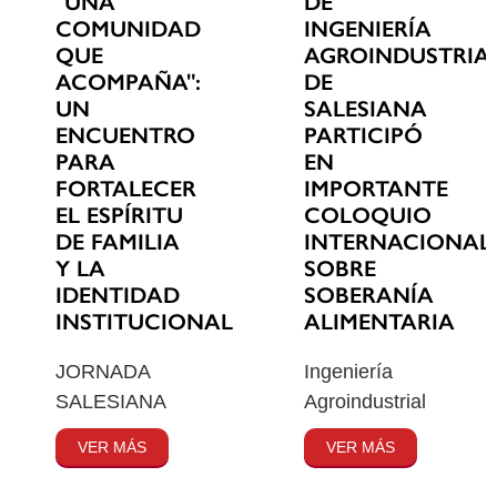
"UNA
DE
COMUNIDAD
INGENIERÍA
QUE
AGROINDUSTRIA
ACOMPAÑA":
DE
UN
SALESIANA
ENCUENTRO
PARTICIPÓ
PARA
EN
FORTALECER
IMPORTANTE
EL ESPÍRITU
COLOQUIO
DE FAMILIA
INTERNACIONAL
Y LA
SOBRE
IDENTIDAD
SOBERANÍA
INSTITUCIONAL
ALIMENTARIA
JORNADA
Ingeniería
SALESIANA
Agroindustrial
VER MÁS
VER MÁS