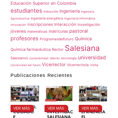
Educación Superior en Colombia
estudiantes
Ingeniería
inducción
Ingeniería
Ingeniería energética
Ingeniería Informática
Agroindustrial
inscripciones
Interacción
Investigación
innovación
pastoral
jóvenes
matriculas
matemáticas
profesores
Química
Programasdelfuturo
Salesiana
Química farmacéutica
Rector
universidad
Salesianos
talento
tecnología
sostenibilidad
Vicerrector
Vicerrectoría
Visita
Universidad del futuro
Publicaciones Recientes
GRATITUD,
LA
SU
VER MÁS
VER MÁS
VER MÁS
CUIDADO
INVESTIGACIÓN
EMINENCIA
E
SALESIANA
EL