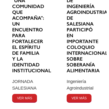
"UNA
DE
COMUNIDAD
INGENIERÍA
QUE
AGROINDUSTRIA
ACOMPAÑA":
DE
UN
SALESIANA
ENCUENTRO
PARTICIPÓ
PARA
EN
FORTALECER
IMPORTANTE
EL ESPÍRITU
COLOQUIO
DE FAMILIA
INTERNACIONAL
Y LA
SOBRE
IDENTIDAD
SOBERANÍA
INSTITUCIONAL
ALIMENTARIA
JORNADA
Ingeniería
SALESIANA
Agroindustrial
VER MÁS
VER MÁS