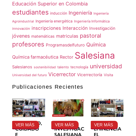
Educación Superior en Colombia
estudiantes
Ingeniería
inducción
Ingeniería
Ingeniería energética
Ingeniería Informática
Agroindustrial
inscripciones
Interacción
Investigación
innovación
pastoral
jóvenes
matriculas
matemáticas
profesores
Química
Programasdelfuturo
Salesiana
Química farmacéutica
Rector
universidad
Salesianos
talento
tecnología
sostenibilidad
Vicerrector
Vicerrectoría
Visita
Universidad del futuro
Publicaciones Recientes
GRATITUD,
LA
SU
VER MÁS
VER MÁS
VER MÁS
CUIDADO
INVESTIGACIÓN
EMINENCIA
E
SALESIANA
EL