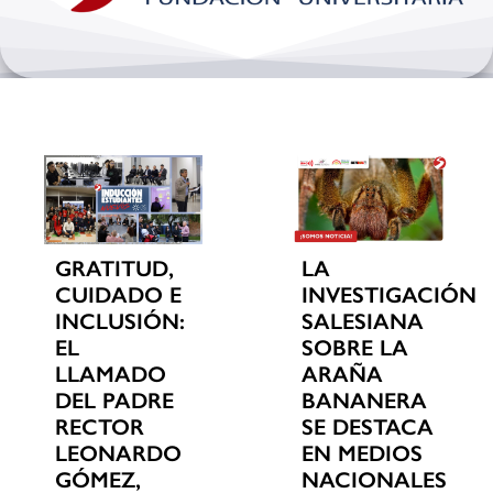
Bienestar y pastoral
Internacionalización
Investigación
Extension y desarrollo
GRATITUD,
LA
CUIDADO E
INVESTIGACIÓN
INCLUSIÓN:
SALESIANA
EL
SOBRE LA
LLAMADO
ARAÑA
DEL PADRE
BANANERA
RECTOR
SE DESTACA
LEONARDO
EN MEDIOS
GÓMEZ,
NACIONALES