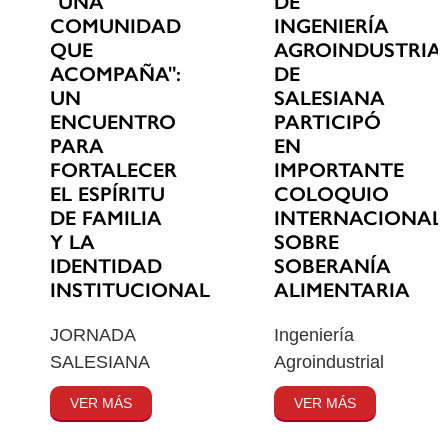
"UNA
DE
COMUNIDAD
INGENIERÍA
QUE
AGROINDUSTRIA
ACOMPAÑA":
DE
UN
SALESIANA
ENCUENTRO
PARTICIPÓ
PARA
EN
FORTALECER
IMPORTANTE
EL ESPÍRITU
COLOQUIO
DE FAMILIA
INTERNACIONAL
Y LA
SOBRE
IDENTIDAD
SOBERANÍA
INSTITUCIONAL
ALIMENTARIA
JORNADA
Ingeniería
SALESIANA
Agroindustrial
VER MÁS
VER MÁS