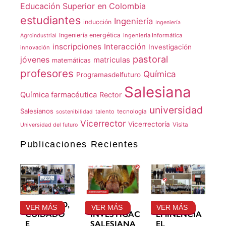
Educación Superior en Colombia
estudiantes
Ingeniería
inducción
Ingeniería
Ingeniería energética
Ingeniería Informática
Agroindustrial
inscripciones
Interacción
Investigación
innovación
pastoral
jóvenes
matriculas
matemáticas
profesores
Química
Programasdelfuturo
Salesiana
Química farmacéutica
Rector
universidad
Salesianos
talento
tecnología
sostenibilidad
Vicerrector
Vicerrectoría
Visita
Universidad del futuro
Publicaciones Recientes
GRATITUD,
LA
SU
VER MÁS
VER MÁS
VER MÁS
CUIDADO
INVESTIGACIÓN
EMINENCIA
E
SALESIANA
EL