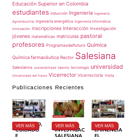
Educación Superior en Colombia
estudiantes
Ingeniería
inducción
Ingeniería
Ingeniería energética
Ingeniería Informática
Agroindustrial
inscripciones
Interacción
Investigación
innovación
pastoral
jóvenes
matriculas
matemáticas
profesores
Química
Programasdelfuturo
Salesiana
Química farmacéutica
Rector
universidad
Salesianos
talento
tecnología
sostenibilidad
Vicerrector
Vicerrectoría
Visita
Universidad del futuro
Publicaciones Recientes
GRATITUD,
LA
SU
VER MÁS
VER MÁS
VER MÁS
CUIDADO
INVESTIGACIÓN
EMINENCIA
E
SALESIANA
EL