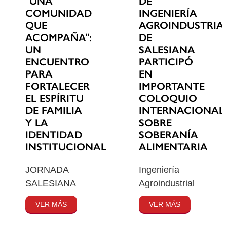
"UNA
DE
COMUNIDAD
INGENIERÍA
QUE
AGROINDUSTRIA
ACOMPAÑA":
DE
UN
SALESIANA
ENCUENTRO
PARTICIPÓ
PARA
EN
FORTALECER
IMPORTANTE
EL ESPÍRITU
COLOQUIO
DE FAMILIA
INTERNACIONAL
Y LA
SOBRE
IDENTIDAD
SOBERANÍA
INSTITUCIONAL
ALIMENTARIA
JORNADA
Ingeniería
SALESIANA
Agroindustrial
VER MÁS
VER MÁS