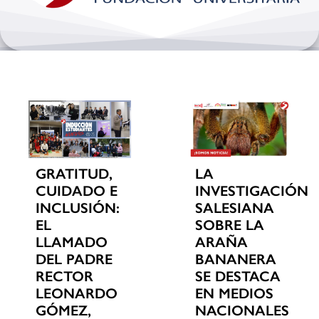
Bienestar y pastoral
Internacionalización
Investigación
Extension y desarrollo
GRATITUD,
LA
CUIDADO E
INVESTIGACIÓN
INCLUSIÓN:
SALESIANA
EL
SOBRE LA
LLAMADO
ARAÑA
DEL PADRE
BANANERA
RECTOR
SE DESTACA
LEONARDO
EN MEDIOS
GÓMEZ,
NACIONALES